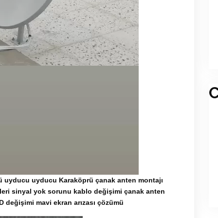
C
rü uyducu uyducu Karaköprü çanak anten montajı
leri sinyal yok sorunu kablo değişimi çanak anten
ED değişimi mavi ekran arızası çözümü