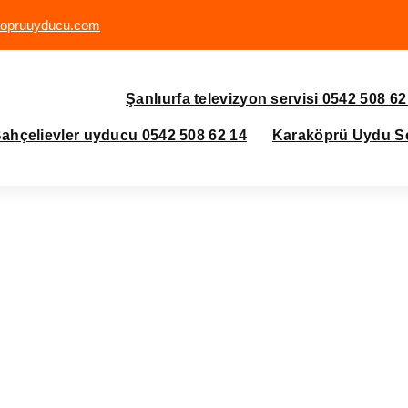
kopruuyducu.com
Şanlıurfa televizyon servisi 0542 508 62
ahçelievler uyducu 0542 508 62 14
Karaköprü Uydu Ser
 Karaköprü 05425086214
elevizyon servisi Karaköprü 05425086214