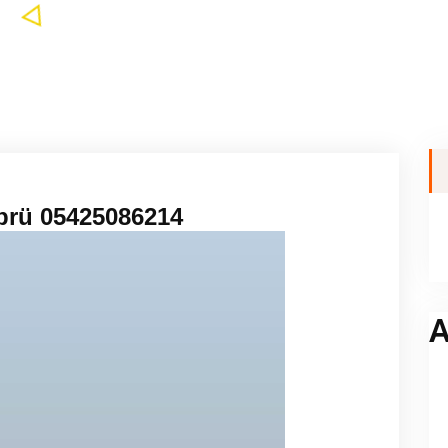
öprü 05425086214
A