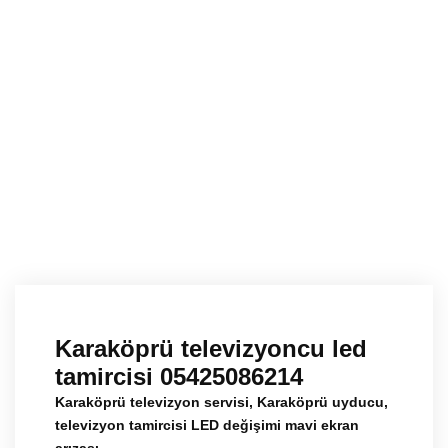
Karaköprü televizyoncu led tamircisi
05425086214
Karaköprü televizyoncu led
tamircisi 05425086214
Karaköprü televizyon servisi, Karaköprü uyducu,
televizyon tamircisi LED değişimi mavi ekran
arızası