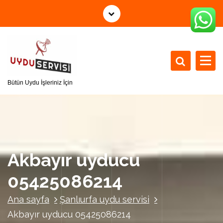
İ
ç
e
r
i
ğ
e
Bütün Uydu İşleriniz İçin
g
e
ç
Akbayır uyducu
05425086214
Ana sayfa
Şanlıurfa uydu servisi
Akbayır uyducu 05425086214