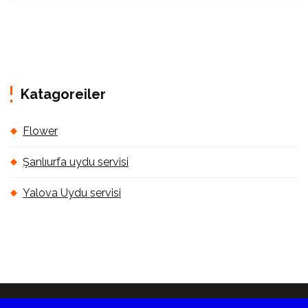
Katagoreiler
Flower
Şanlıurfa uydu servisi
Yalova Uydu servisi
Telif hakkı © 2026 Karaköprü Uyducu | Geliştirici
PlusWebData