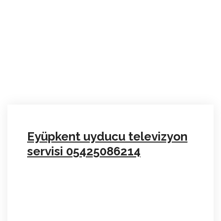
Eyüpkent uyducu televizyon
servisi 05425086214